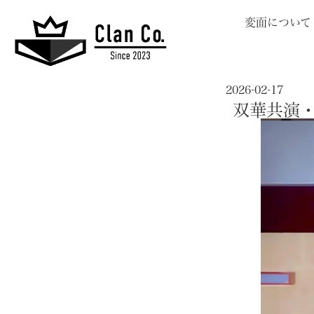
変面について
2026-02-17
双華共演