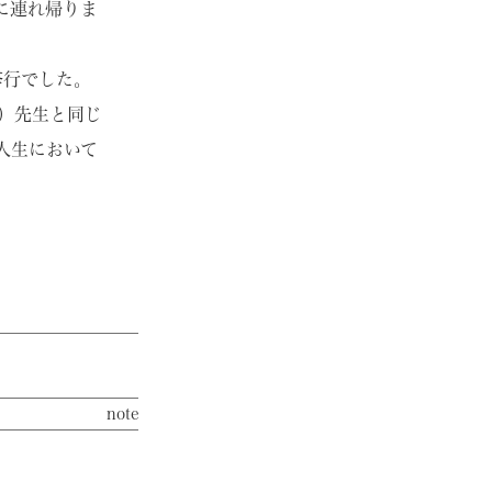
に連れ帰りま
修行でした。
）先生と同じ
人生において
note