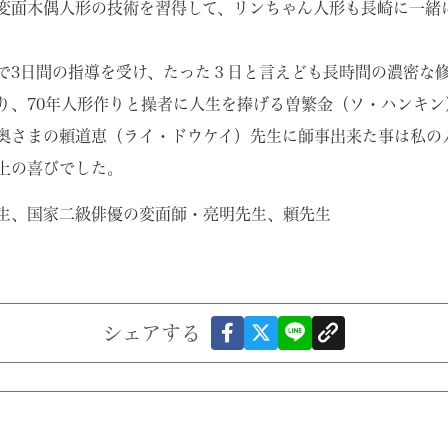
変面木偶人形の技術を習得して、リンちゃん人形も長崎に一緒
で3日間の指導を受け、たった３日と言えども長時間の濃密な
り、70年人形作りと操者に人生を捧げる曽繁金（ソ・ハンキン
奥さまの頼道恵（ライ・ドウケイ）先生に師事出来た事は私の
上の喜びでした。
生、国家二級俳優の変面師・亮明先生、頼先生
シェアする